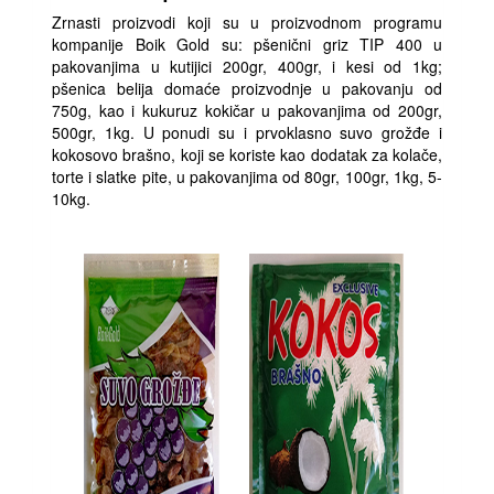
Zrnasti proizvodi koji su u proizvodnom programu
kompanije Boik Gold su: pšenični griz TIP 400 u
pakovanjima u kutijici 200gr, 400gr, i kesi od 1kg;
pšenica belija domaće proizvodnje u pakovanju od
750g, kao i kukuruz kokičar u pakovanjima od 200gr,
500gr, 1kg. U ponudi su i prvoklasno suvo grožđe i
kokosovo brašno, koji se koriste kao dodatak za kolače,
torte i slatke pite, u pakovanjima od 80gr, 100gr, 1kg, 5-
10kg.