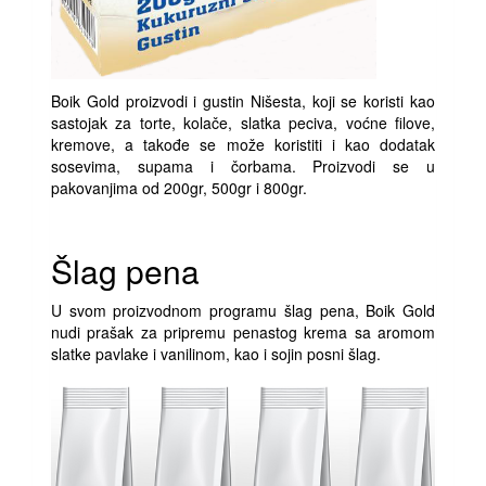
Boik Gold proizvodi i gustin Nišesta, koji se koristi kao
sastojak za torte, kolače, slatka peciva, voćne filove,
kremove, a takođe se može koristiti i kao dodatak
sosevima, supama i čorbama. Proizvodi se u
pakovanjima od 200gr, 500gr i 800gr.
Šlag pena
U svom proizvodnom programu šlag pena, Boik Gold
nudi prašak za pripremu penastog krema sa aromom
slatke pavlake i vanilinom, kao i sojin posni šlag.