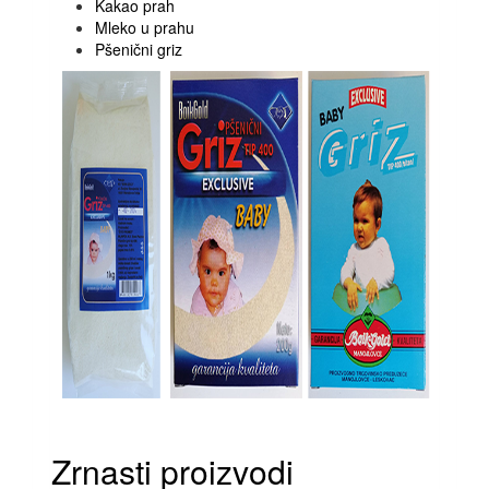
Kakao prah
Mleko u prahu
Pšenični griz
Zrnasti proizvodi