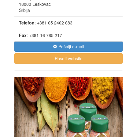
18000
Leskovac
Srbija
Telefon
:
+381 65 2402 683
Fax
:
+381 16 785 217
Pošalji e-mail
Poseti website