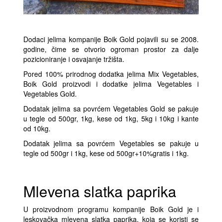
Dodaci jelima kompanije Boik Gold pojavili su se 2008.
godine, čime se otvorio ogroman prostor za dalje
pozicioniranje i osvajanje tržišta.
Pored 100% prirodnog dodatka jelima Mix Vegetables,
Boik Gold proizvodi i dodatke jelima Vegetables i
Vegetables Gold.
Dodatak jelima sa povrćem Vegetables Gold se pakuje
u tegle od 500gr, 1kg, kese od 1kg, 5kg i 10kg i kante
od 10kg.
Dodatak jelima sa povrćem Vegetables se pakuje u
tegle od 500gr i 1kg, kese od 500gr+10%gratis i 1kg.
Mlevena slatka paprika
U proizvodnom programu kompanije Boik Gold je i
leskovačka mlevena slatka paprika, koja se koristi se