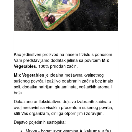
Kao jedinstven proizvod na našem tržištu s ponosom
Vam predstavljamo dodatak jelima sa povrćem
Mix
Vegetables
, 100% prirodan začin.
Mix Vegetables
je idealna mešavina kvalitetnog
sušenog povrća i pažljivo odabranih začina bez imalo
soli, dodatka natrijum glutaminata, veštačkih aroma i
boja.
Dokazano antioksidativno dejstvo izabranih začina u
ovoj mešavini sa visokim procentom sušenog povrća,
štiti Vaš organizam, čini ga otpornijim i zdravijim.
Dejstvo pojedinih sastojaka:
Mrkva - bogat izvor vitamina A, kalijuma, alfa i