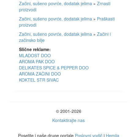
Začini, sušeno povrće, dodatak jelima
»
Zrnasti
proizvodi
Začini, sušeno povrće, dodatak jelima
»
Praškasti
proizvodi
Začini, sušeno povrće, dodatak jelima
»
Začini i
začinsko bilje
Slične reklame:
MLADOST DOO
AROMA PAK DOO
DELIKATES SPICE & PEPPER DOO
AROMA ZAČINI DOO
KOKTEL STR SIVAC
© 2001-2026
Kontaktirajte nas
Posetite i naše druge portale
Poslovni vodič
i
Hemija