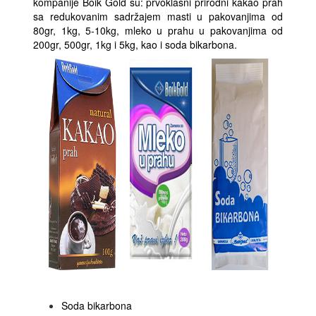
kompanije Boik Gold su: prvoklasni prirodni kakao prah
sa redukovanim sadržajem masti u pakovanjima od
80gr, 1kg, 5-10kg, mleko u prahu u pakovanjima od
200gr, 500gr, 1kg i 5kg, kao i soda bikarbona.
Soda bikarbona