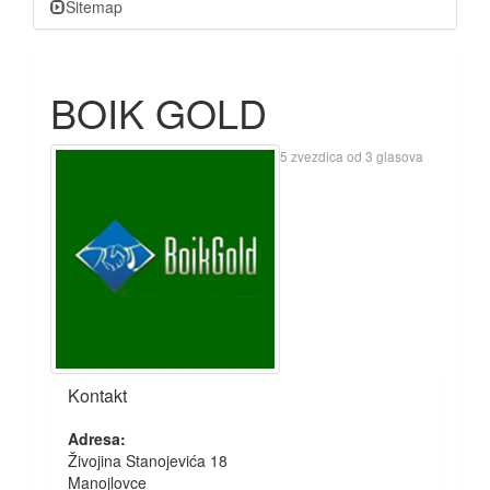
Sitemap
BOIK GOLD
5
zvezdica od
3
glasova
Kontakt
Adresa:
Živojina Stanojevića 18
Manojlovce