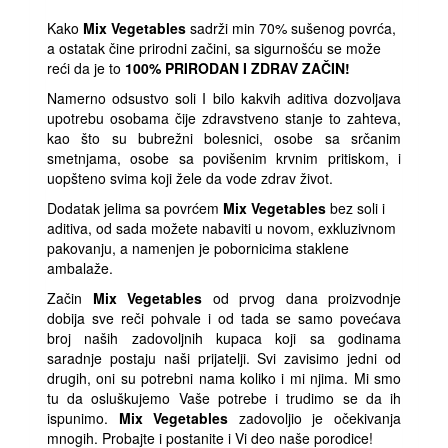
Kako
Mix Vegetables
sadrži min 70% sušenog povrća,
a ostatak čine prirodni začini, sa sigurnošću se može
reći da je to
100% PRIRODAN I ZDRAV ZAČIN!
Namerno odsustvo soli I bilo kakvih aditiva dozvoljava
upotrebu osobama čije zdravstveno stanje to zahteva,
kao što su bubrežni bolesnici, osobe sa srčanim
smetnjama, osobe sa povišenim krvnim pritiskom, i
uopšteno svima koji žele da vode zdrav život.
Dodatak jelima sa povrćem
Mix Vegetables
bez soli i
aditiva, od sada možete nabaviti u novom, exkluzivnom
pakovanju, a namenjen je pobornicima staklene
ambalaže.
Začin
Mix Vegetables
od prvog dana proizvodnje
dobija sve reči pohvale i od tada se samo povećava
broj naših zadovoljnih kupaca koji sa godinama
saradnje postaju naši prijatelji. Svi zavisimo jedni od
drugih, oni su potrebni nama koliko i mi njima. Mi smo
tu da osluškujemo Vaše potrebe i trudimo se da ih
ispunimo.
Mix Vegetables
zadovoljio je očekivanja
mnogih. Probajte i postanite i Vi deo naše porodice!