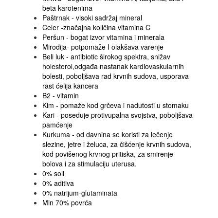
beta karotenima
Paštrnak - visoki sadržaj mineral
Celer -značajna količina vitamina C
Peršun - bogat izvor vitamina i minerala
Mirođija- potpomaže I olakšava varenje
Beli luk - antibiotic širokog spektra, snižav
holesterol,odgađa nastanak kardiovaskularnih
bolesti, poboljšava rad krvnih sudova, usporava
rast ćelija kancera
B2 - vitamin
Kim - pomaže kod grčeva i nadutosti u stomaku
Kari - poseduje protivupalna svojstva, poboljšava
pamćenje
Kurkuma - od davnina se koristi za lečenje
slezine, jetre i želuca, za čišćenje krvnih sudova,
kod povišenog krvnog pritiska, za smirenje
bolova i za stimulaciju uterusa.
0% soli
0% aditiva
0% natrijum-glutaminata
Min 70% povrća