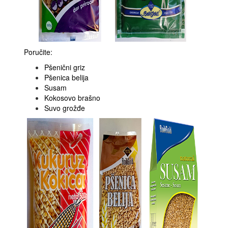
Poručite:
Pšenični griz
Pšenica belija
Susam
Kokosovo brašno
Suvo grožđe