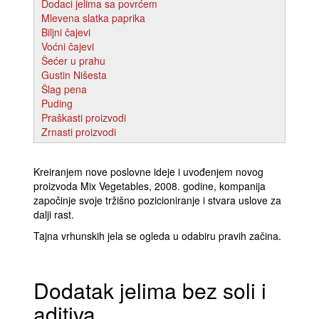
Dodaci jelima sa povrćem
Mlevena slatka paprika
Biljni čajevi
Voćni čajevi
Šećer u prahu
Gustin Nišesta
Šlag pena
Puding
Praškasti proizvodi
Zrnasti proizvodi
Kreiranjem nove poslovne ideje i uvođenjem novog
proizvoda Mix Vegetables, 2008. godine, kompanija
započinje svoje tržišno pozicioniranje i stvara uslove za
dalji rast.
Tajna vrhunskih jela se ogleda u odabiru pravih začina.
Dodatak jelima bez soli i
aditiva