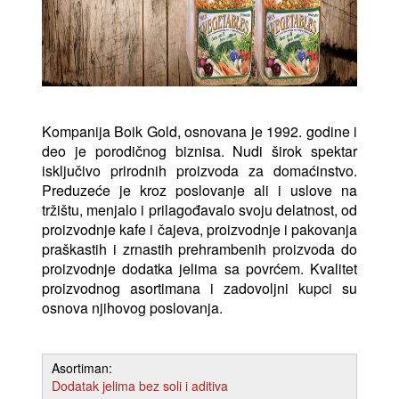
Kompanija Boik Gold, osnovana je 1992. godine i
deo je porodičnog biznisa. Nudi širok spektar
isključivo prirodnih proizvoda za domaćinstvo.
Preduzeće je kroz poslovanje ali i uslove na
tržištu, menjalo i prilagođavalo svoju delatnost, od
proizvodnje kafe i čajeva, proizvodnje i pakovanja
praškastih i zrnastih prehrambenih proizvoda do
proizvodnje dodatka jelima sa povrćem. Kvalitet
proizvodnog asortimana i zadovoljni kupci su
osnova njihovog poslovanja.
Asortiman:
Dodatak jelima bez soli i aditiva