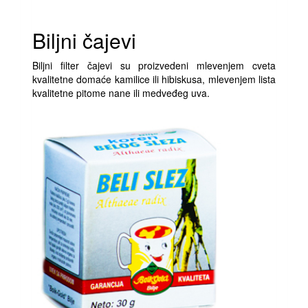
Biljni čajevi
Biljni filter čajevi su proizvedeni mlevenjem cveta
kvalitetne domaće kamilice ili hibiskusa, mlevenjem lista
kvalitetne pitome nane ili medveđeg uva.