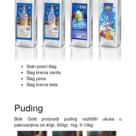
Sojin posni šlag
Šlag krema vanila
Šlag pena
Šlag krema bela
Puding
Boik Gold proizvodi puding različitih ukusa u
pakovanjima od 40gr, 500gr, 1kg, 5-10kg.