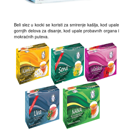
Beli slez u kocki se koristi za smirenje kašlja, kod upale
gornjih delova za disanje, kod upale probavnih organa i
mokraćnih puteva.