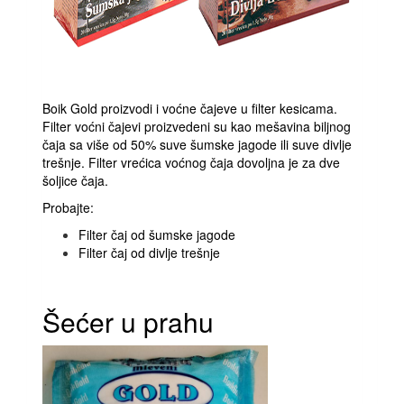
Boik Gold proizvodi i voćne čajeve u filter kesicama.
Filter voćni čajevi proizvedeni su kao mešavina biljnog
čaja sa više od 50% suve šumske jagode ili suve divlje
trešnje. Filter vrećica voćnog čaja dovoljna je za dve
šoljice čaja.
Probajte:
Filter čaj od šumske jagode
Filter čaj od divlje trešnje
Šećer u prahu