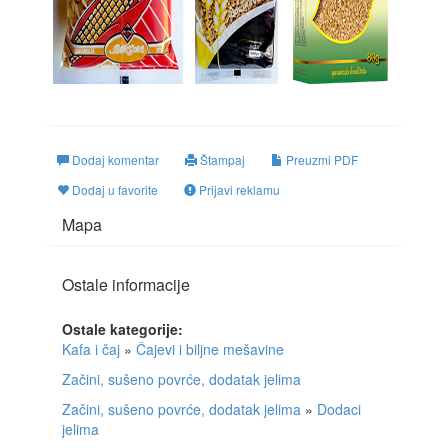
Dodaj komentar
Štampaj
Preuzmi PDF
Dodaj u favorite
Prijavi reklamu
Mapa
Ostale informacije
Ostale kategorije:
Kafa i čaj
»
Čajevi i biljne mešavine
Začini, sušeno povrće, dodatak jelima
Začini, sušeno povrće, dodatak jelima
»
Dodaci
jelima