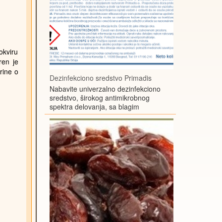
okviru
ren je
rine o
Dezinfekciono sredstvo Primadis
Nabavite univerzalno dezinfekciono
sredstvo, širokog antimikrobnog
spektra delovanja, sa blagim