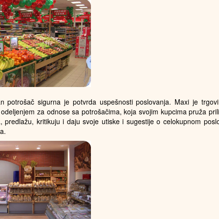
an potrošač sigurna je potvrda uspešnosti poslovanja. Maxi je trgov
odeljenjem za odnose sa potrošačima, koja svojim kupcima pruža pril
a, predlažu, kritikuju i daju svoje utiske i sugestije o celokupnom posl
a.