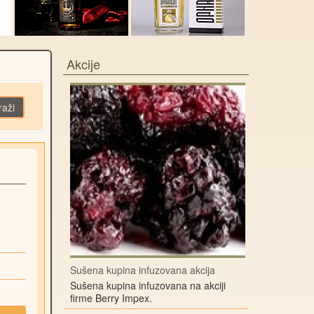
Akcije
raži
Sušena kupina infuzovana akcija
Sušena kupina infuzovana na akciji
firme Berry Impex.