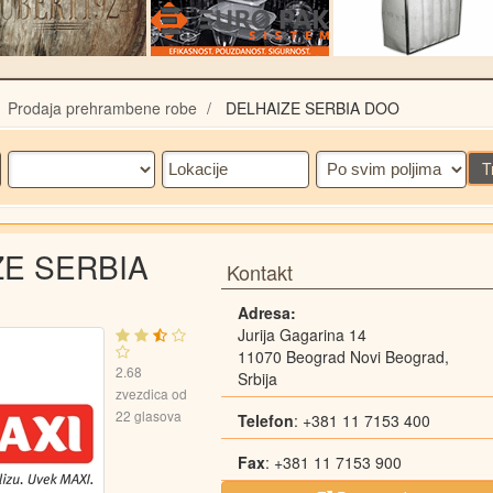
Prodaja prehrambene robe
DELHAIZE SERBIA DOO
T
ZE SERBIA
Kontakt
Adresa:
Jurija Gagarina 14
11070
Beograd
Novi Beograd
,
2.68
Srbija
zvezdica od
22
glasova
Telefon
:
+381 11 7153 400
Fax
:
+381 11 7153 900