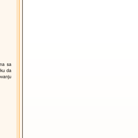
ina sa
iku da
ovanju