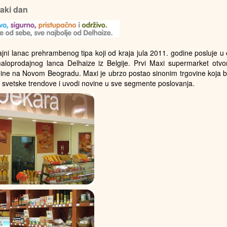
vaki dan
jni lanac prehrambenog tipa koji od kraja jula 2011. godine posluje u 
oprodajnog lanca Delhaize iz Belgije. Prvi Maxi supermarket otvo
ine na Novom Beogradu. Maxi je ubrzo postao sinonim trgovine koja b
i svetske trendove i uvodi novine u sve segmente poslovanja.