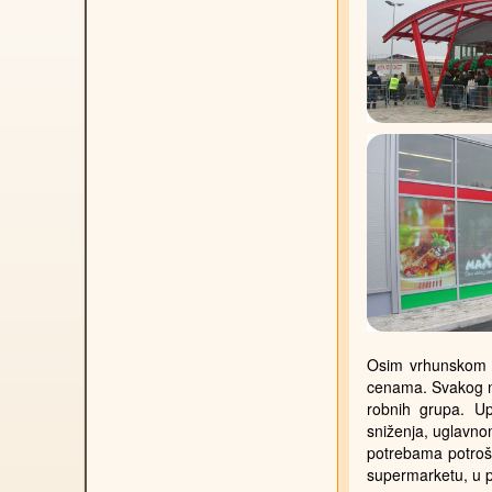
Osim vrhunskom u
cenama. Svakog me
robnih grupa. U
sniženja, uglavno
potrebama potroš
supermarketu, u p