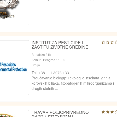
INSTITUT ZA PESTICIDE I
ZAŠTITU ŽIVOTNE SREDINE
Banatska 31b
Zemun, Beograd 11080
Srbija
Tel: +381 11 3076 133
Proučavanje biologije i ekologije insekata, grinja,
korovskih biljaka, fitopatogenih mikroorganizama i
drugih štetnih ...
TRAVAR POLJOPRIVREDNO
GAZDINSTVO RTANJ