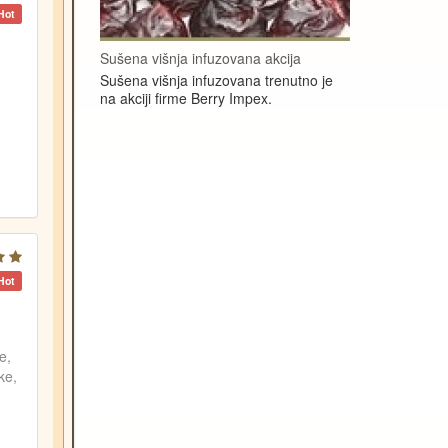
Hot
Sušena višnja infuzovana akcija
Sušena višnja infuzovana trenutno je
na akciji firme Berry Impex.
Hot
e,
ke,