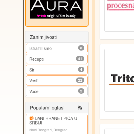
Zanimljivosti
Istražili smo
8
Recepti
41
Sir
4
Vesti
22
Voće
2
Popularni oglasi
DANI HRANE I PIĆA U
SRBIJI
Novi Beograd, Beograd