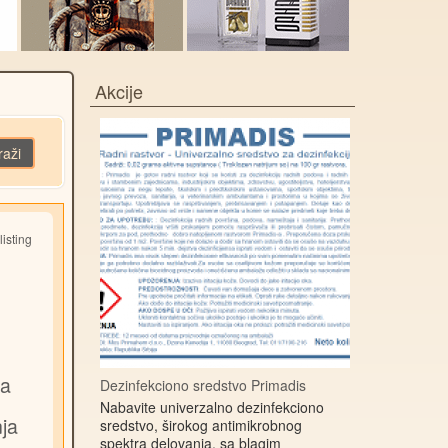
Akcije
raži
listing
va
Dezinfekciono sredstvo Primadis
Nabavite univerzalno dezinfekciono
nja
sredstvo, širokog antimikrobnog
spektra delovanja, sa blagim