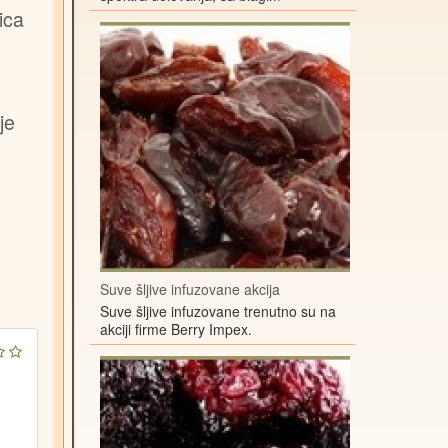
ica
je
Suve šljive infuzovane akcija
Suve šljive infuzovane trenutno su na
akciji firme Berry Impex.