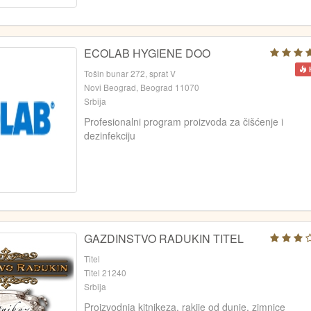
ECOLAB HYGIENE DOO
Tošin bunar 272, sprat V
Novi Beograd, Beograd 11070
Srbija
Profesionalni program proizvoda za čišćenje i
dezinfekciju
GAZDINSTVO RADUKIN TITEL
Titel
Titel 21240
Srbija
Proizvodnja kitnikeza, rakije od dunje, zimnice