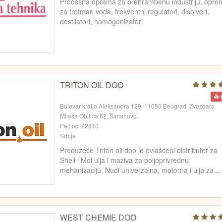
Procesna oprema za prehrambenu industriju, opre
za tretman voda, frekventni regulatori, disolveri,
destilatori, homogenizatori
TRITON OIL DOO
Bulevar kralja Aleksandra 129, 11050 Beograd, Zvezdara
Miloša Obilića 62, Šimanovci
Pećinci 22410
Srbija
Preduzeće Triton oil doo je ovlašćeni distributer za
Shell i Mol ulja i maziva za poljoprivrednu
mehanizaciju. Nudi univerzalna, motorna i ulja za ...
WEST CHEMIE DOO