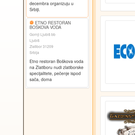
decembra organizuju u
Srbiji.
ETNO RESTORAN
BOŠKOVA VODA
Gornji Ljubiš bb
Ljubiš
Zlatibor 31209
Srbija
Etno restoran Boškova voda
na Zlatiboru nudi zlatiborske
specijalitete, pečenje ispod
sača, doma