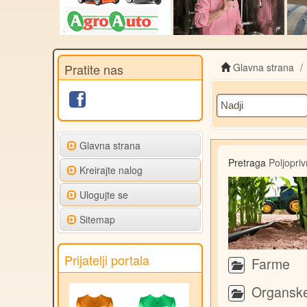
Pratite nas
Glavna strana
Glavna strana
Pretraga
Poljopri
Kreirajte nalog
Ulogujte se
Sitemap
Prijatelji portala
Farme
Organske