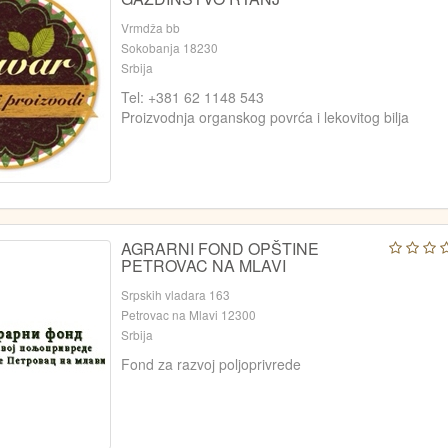
Vrmdža bb
Sokobanja 18230
Srbija
Tel: +381 62 1148 543
Proizvodnja organskog povrća i lekovitog bilja
AGRARNI FOND OPŠTINE
PETROVAC NA MLAVI
Srpskih vladara 163
Petrovac na Mlavi 12300
Srbija
Fond za razvoj poljoprivrede