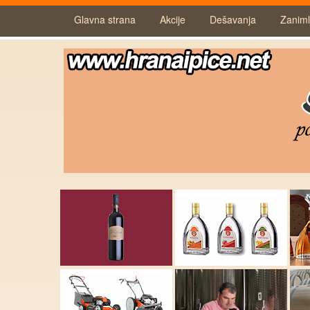
Glavna strana
Akcije
Dešavanja
Zanimlj