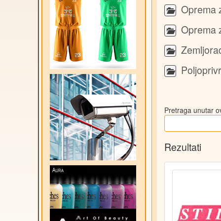
Oprema z
Oprema z
Zemljora
Poljopri
Pretraga unutar ov
Rezultati