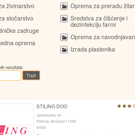
a živinarstvo
Oprema za preradu žitar
a stočarstvo
Sredstva za čišćenje i
dezinfekciju farmi
dničke zadruge
Oprema za navodnjavan
vredna oprema
Izrada plastenika
ih rezultata:
Traži
STILING DOO
Jastrebačka 40
Palilula, Beograd 11060
Srbija