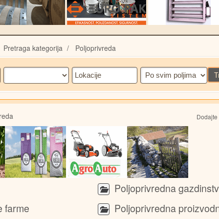
Pretraga kategorija
Poljoprivreda
T
vreda
Dodajte 
Poljoprivredna gazdinst
 farme
Poljoprivredna proizvod