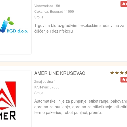
Vodovodska 158
Čukarica, Beograd 11000
Srbija
Trgovina biorazgradivim i ekološkim sredstvima za
čišćenje i dezinfekciju
AMER LINE KRUŠEVAC
Zmaj Jovina 1
Kruševac 37000
Srbija
Automatske linije za punjenje, etiketiranje, pakovanj
oprema za punjenje, oprema za etiketiranje, etiketir
termo pakerice, robot punjači, premix...