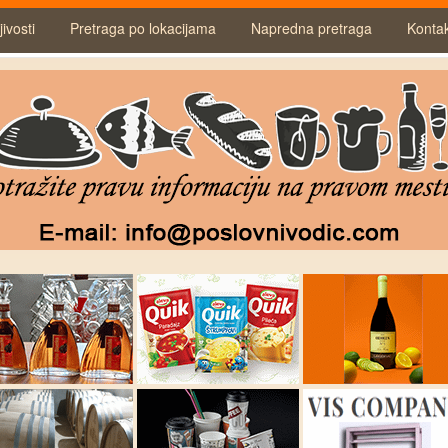
ivosti
Pretraga po lokacijama
Napredna pretraga
Konta