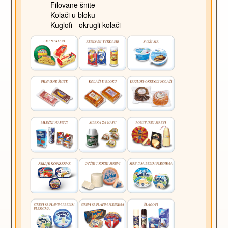
Filovane šnite
Kolači u bloku
Kuglofi - okrugli kolači