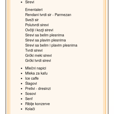
Sirevi
Ementaleri
Rendani tvrdi sir - Parmezan
Sveži sir
Polutvrdi sirevi
Ovčiji i kozji sirevi
Sirevi sa belim plesnima
Sirevi sa plavim plesnima
Sirevi sa belim i plavim plesnima
Tvrdi sirevi
Grčki meki sirevi
Grčki tvrdi sirevi
Mlečni napici
Mleka za kafu
Ice caffe
Šlagovi
Prelivi - dresinzi
Sosovi
Senf
Riblje konzerve
Kolači