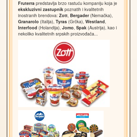
Fruterra
predstavlja brzo rastuću kompaniju koja je
ekskluzivni zastupnik
poznatih i kvalitetnih
inostranih brendova:
Zott
,
Bergader
(Nemačka),
Granarolo
(Italija),
Tyras
(Grčka),
Westland
,
Interfood
(Holandija),
Jomo
,
Spak
(Austrija), kao i
nekoliko kvalitetnih srpskih proizvođača...