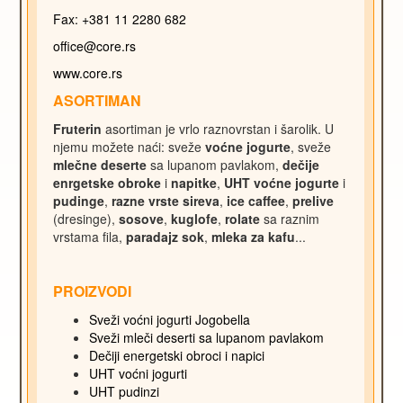
Fax: +381 11 2280 682
office@core.rs
www.core.rs
ASORTIMAN
Fruterin
asortiman je vrlo raznovrstan i šarolik. U
njemu možete naći: sveže
voćne jogurte
, sveže
mlečne deserte
sa lupanom pavlakom,
dečije
enrgetske obroke
i
napitke
,
UHT voćne jogurte
i
pudinge
,
razne vrste sireva
,
ice caffee
,
prelive
(dresinge),
sosove
,
kuglofe
,
rolate
sa raznim
vrstama fila,
paradajz sok
,
mleka za kafu
...
PROIZVODI
Sveži voćni jogurti Jogobella
Sveži mleči deserti sa lupanom pavlakom
Dečiji energetski obroci i napici
UHT voćni jogurti
UHT pudinzi