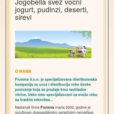
Jogobella svež voćni
jogurt, pudinzi, deserti,
sirevi
O NAMA
Fruterra d.o.o. je specijalizovana distributerska
kompanija za uvoz i distribuciju robe široke
potrošnje koja se prodaje kroz rashladne
vitrine. Usko smo specijalizovani za svežu robu
sa kratkim rokovima...
Nastanak firme
Fruterra
marta 2002. godine je
rezultovan dugogodišnjom saradnjom nemačkog