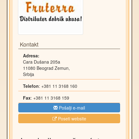
Kontakt
Adresa:
Cara Dušana 205a
11080
Beograd
Zemun
,
Srbija
Telefon
:
+381 11 3168 160
Fax
:
+381 11 3168 159
Pošalji e-mail
Poseti website