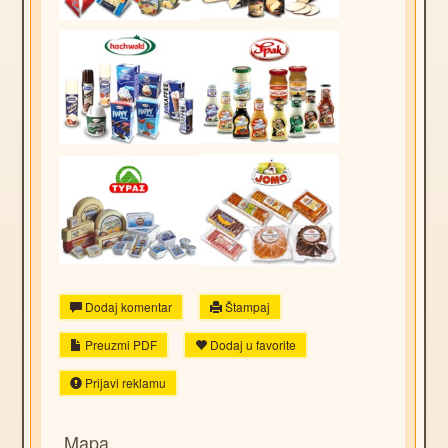
Dodaj komentar
Štampaj
Preuzmi PDF
Dodaj u favorite
Prijavi reklamu
Mapa