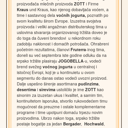
proizvođača mlečnih proizvoda
ZOTT
i Firme
Kraus
und Kraus, kao njenog dobavljača voćem, a
time i sastavnog dela
voćnih jogurta,
poznatih po
svom kvalitetu širom Evrope. Izuzetna svojstva
proizvoda i veliki angažman distributerskog tima u
uslovima stvaranja organizovanog tržišta doveo je
do toga da čuveni brendovi u rekordnom roku
zadobiju naklonost i domaćih potrošača. Ohrabreni
početnim rezultatima, članovi
Fruterra
-inog tima,
doneli su već septembra iste godine odluku da na
srpsko tržište plasiraju
JOGOBELLA
-u, vodeći
brend svežeg
voćnog jogurta
u centralnoj i
istočnoj Evropi, koji je u kontinuietu u ovom
segmentu do danas ostao vodeći uvozni proizvod.
Dalje uspešno širenje asortimana
pudinzima
,
desertima
i
sirevima
ustoličilo je ime
ZOTT
kao
sinonim za izuzetan ukus i kvalitet, a samim tim,
kontinuitetom isporuka, stvorilo rukovodećem timu
mogućnost da preuzme i ostale komplementarne
programe i time upotpuni domaću trpezu novim
proizvodima. Ubrzo nakon toga, srpsko tržište
postaje bogatije za jedan
Bergader
,
Hochwald
,