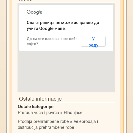
Ова страница не може исправно да
учита Google мапе.
Да ли сте власник овог веб-
У
сајта?
реду
Ostale informacije
Ostale kategorije:
Prerada voća i povrća
»
Hladnjače
Prodaja prehrambene robe
»
Veleprodaja i
distribucija prehrambene robe