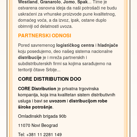
Westland
,
Granarolo
,
Jomo
,
Spak
... Time je
ostvarena osnovna ideja da naši potrošači ne budu
uskraćeni za vrhunske proizvode pune kvalitetnog,
domaćeg voća, a da izvoz, ipak, ostane duplo
obimniji od delatnosti uvoza.
PARTNERSKI ODNOSI
Pored savremenog
logističkog centra
i
hladnjače
koju posedujemo, deo našeg sistema nacionalne
distribucije
je i mreža partnerskih i
subdistributerskih firmi sa kojima sarađujemo na
teritoriji čitave Srbije...
CORE
DISTRIBUTION
DOO
CORE Distribution
je privatna trgovinska
kompanija, koja ima kvalitetan sistem distributivnih
usluga i bavi se
uvozom
i
distribucijom robe
široke potrošnje
.
Omladinskih brigada 90b
11070 Novi Beograd
Tel: +381 11 2281 149