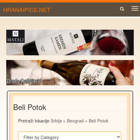
HRANAIPICE.NET
To
na
Beli Potok
Pretraži lokacije
Srbija
»
Beograd
»
Beli Potok