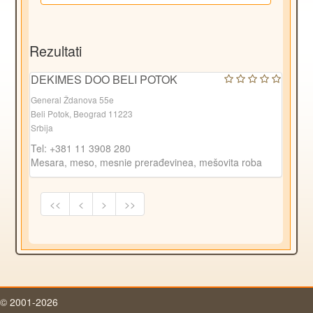
Rezultati
DEKIMES DOO BELI POTOK
General Ždanova 55e
Beli Potok, Beograd 11223
Srbija
Tel: +381 11 3908 280
Mesara, meso, mesnie prerađevinea, mešovita roba
<<
<
>
>>
© 2001-2026