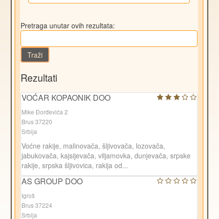
Pretraga unutar ovih rezultata:
Traži
Rezultati
VOĆAR KOPAONIK DOO
Mike Đorđevića 2
Brus 37220
Srbija
Voćne rakije, malinovača, šljivovača, lozovača,
jabukovača, kajsijevača, viljamovka, dunjevača, srpske
rakije, srpska šljivovica, rakija od...
AS GROUP DOO
Igroš
Brus 37224
Srbija