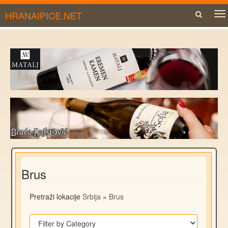
HRANAIPICE.NET
To
na
Brus
Pretraži lokacije
Srbija
»
Brus