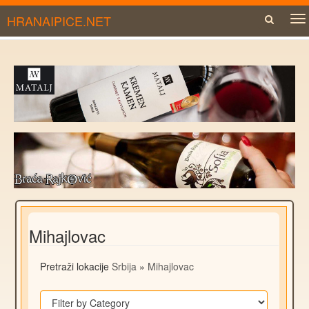
HRANAIPICE.NET
To
na
Mihajlovac
Pretraži lokacije
Srbija
»
Mihajlovac