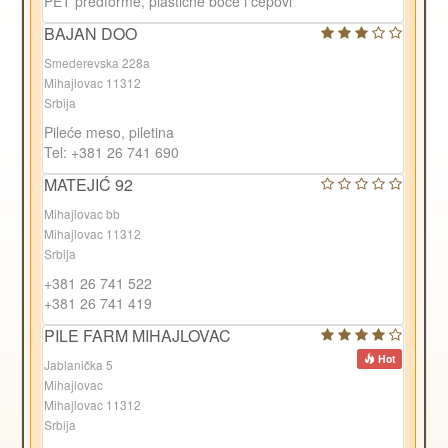
PET predforme, plastične boce i čepovi
BAJAN DOO
Smederevska 228a
Mihajlovac 11312
Srbija
Pileće meso, piletina
Tel: +381 26 741 690
MATEJIĆ 92
Mihajlovac bb
Mihajlovac 11312
Srbija
+381 26 741 522
+381 26 741 419
PILE FARM MIHAJLOVAC
Hot
Jablanička 5
Mihajlovac
Mihajlovac 11312
Srbija