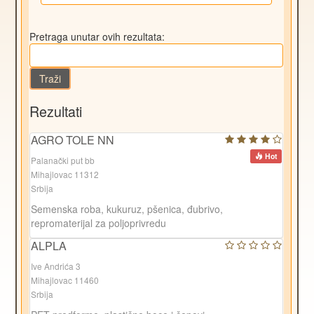
Pretraga unutar ovih rezultata:
Traži
Rezultati
AGRO TOLE NN
Hot
Palanački put bb
Mihajlovac 11312
Srbija
Semenska roba, kukuruz, pšenica, đubrivo,
repromaterijal za poljoprivredu
ALPLA
Ive Andrića 3
Mihajlovac 11460
Srbija