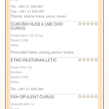
Tel: +381 21 835 807
Fax: +381 21 833 957
Žitarice, stočna hrana, seme, duvan
ČURUŠKI HLEB & LMD DOO
ČURUG
Svetog Save 125, Čurug
Žabalj 21238
Srbija
Proizvođač hleba, svežeg peciva i kolača
ETNO RESTORAN LETIĆ
Kralja Petra I 25
Đurđevo
Žabalj 21239
Srbija
Tel: +381 21 839 396
FSH OPULENT ČURUG
Gospodinačka 1a
Čurug