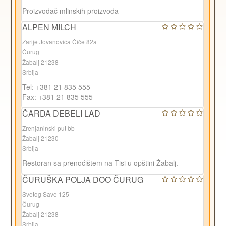
Proizvođač mlinskih proizvoda
ALPEN MILCH
Zarije Jovanovića Čiče 82a
Čurug
Žabalj 21238
Srbija
Tel: +381 21 835 555
Fax: +381 21 835 555
ČARDA DEBELI LAD
Zrenjaninski put bb
Žabalj 21230
Srbija
Restoran sa prenoćištem na Tisi u opštini Žabalj.
ČURUŠKA POLJA DOO ČURUG
Svetog Save 125
Čurug
Žabalj 21238
Srbija