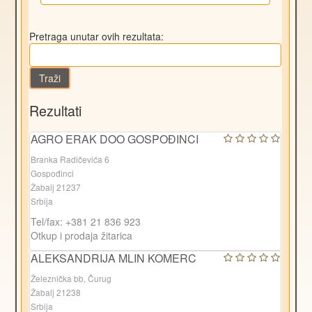
Pretraga unutar ovih rezultata:
Traži
Rezultati
AGRO ERAK DOO GOSPOĐINCI
Branka Radičevića 6
Gospođinci
Žabalj 21237
Srbija
Tel/fax: +381 21 836 923
Otkup i prodaja žitarica
ALEKSANDRIJA MLIN KOMERC
Železnička bb, Čurug
Žabalj 21238
Srbija