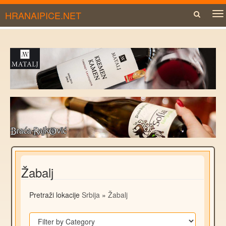
HRANAIPICE.NET
To
na
Žabalj
Pretraži lokacije
Srbija
»
Žabalj