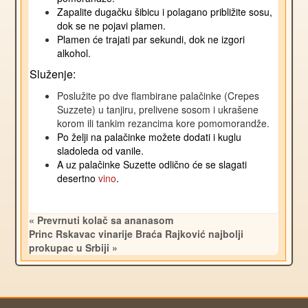
Zapalite dugačku šibicu i polagano približite sosu,
dok se ne pojavi plamen.
Plamen će trajati par sekundi, dok ne izgori
alkohol.
Služenje:
Poslužite po dve flambirane palačinke (Crepes
Suzzete) u tanjiru, prelivene sosom i ukrašene
korom ili tankim rezancima kore pomomorandže.
Po želji na palačinke možete dodati i kuglu
sladoleda od vanile.
A uz palačinke Suzette odlično će se slagati
desertno
vino
.
« Prevrnuti kolač sa ananasom
Princ Rskavac vinarije Braća Rajković najbolji
prokupac u Srbiji »