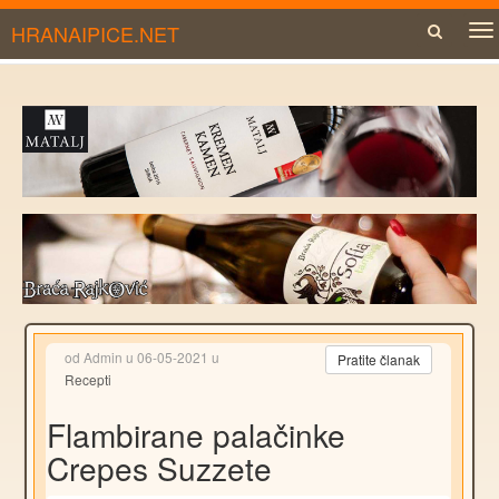
HRANAIPICE.NET
To
na
od Admin u 06-05-2021 u
Pratite članak
Recepti
Flambirane palačinke
Crepes Suzzete