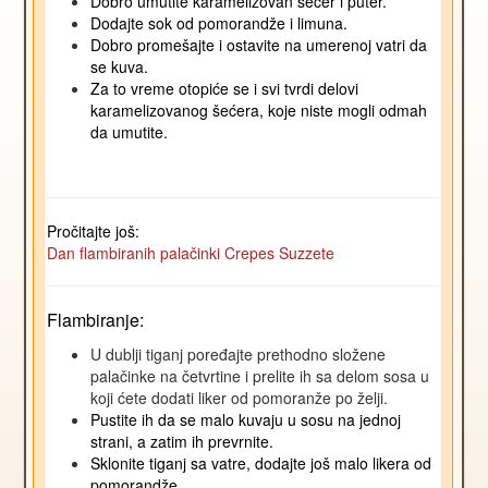
Dobro umutite karamelizovan šećer i puter.
Dodajte sok od pomorandže i limuna.
Dobro promešajte i ostavite na umerenoj vatri da
se kuva.
Za to vreme otopiće se i svi tvrdi delovi
karamelizovanog šećera, koje niste mogli odmah
da umutite.
Pročitajte još:
Dan flambiranih palačinki Crepes Suzzete
Flambiranje:
U dublji tiganj poređajte prethodno složene
palačinke na četvrtine i prelite ih sa delom sosa u
koji ćete dodati liker od pomoranže po želji.
Pustite ih da se malo kuvaju u sosu na jednoj
strani, a zatim ih prevrnite.
Sklonite tiganj sa vatre, dodajte još malo likera od
pomorandže.