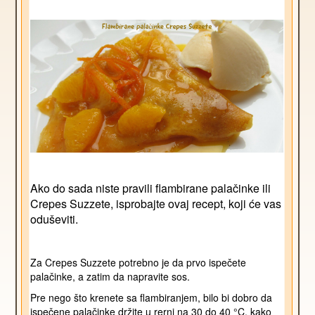
Ako do sada niste pravili flambirane palačinke ili
Crepes Suzzete, isprobajte ovaj recept, koji će vas
oduševiti.
Za Crepes Suzzete potrebno je da prvo ispečete
palačinke, a zatim da napravite sos.
Pre nego što krenete sa flambiranjem, bilo bi dobro da
ispečene palačinke držite u rerni na 30 do 40 °C, kako