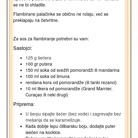
se ne bi ohladile.
Flambirane palačinke se obično ne rolaju, već se
preklapaju na četvrtine.
Za sos za flambiranje potrebni su vam:
Sastojci:
125 g šećera
100 gr putera
150 ml soka od svežih pomorandži ili mandarina
100 ml soka od limuna
rendana kora od pomorandže (ili tanki rezanci)
10 ml likera od pomorandže (Grand Marnier,
Curaçao ili neki drugi)
Priprema:
U šerpu sipajte šećer (bez vode) i zagrevajte bez
mešanja da se karamelizuje.
Kada dobije lepu ćilibarsku boju, dodajte puter
isečen na kockice.